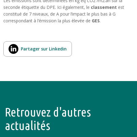
Les émissions sont déterminées en kg eq CO2 /m2.an sur la
seconde étiquette du DPE. Ici également, le
classement
est
constitué de 7 niveaux, de A pour l’impact le plus bas à G
correspondant à l’émission la plus élevée de
GES
.
Partager sur Linkedin
Retrouvez d'autres
actualités