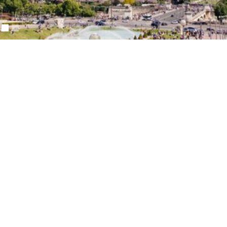
démolition dans les départements
des Yvelines (78)
et
des
Hauts-de-Seine (92)
.