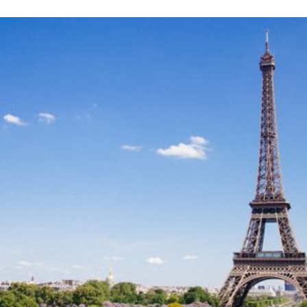
À propos de l’agence
L’agence
AED groupe Ile-de-France (Paris-Ouest)
,
implantée localement depuis 2026, réalise les
diagnostics
immobiliers obligatoires
dans le cadre d’une vente ou d’une
location de votre bien ainsi que dans le cadre de travaux ou de